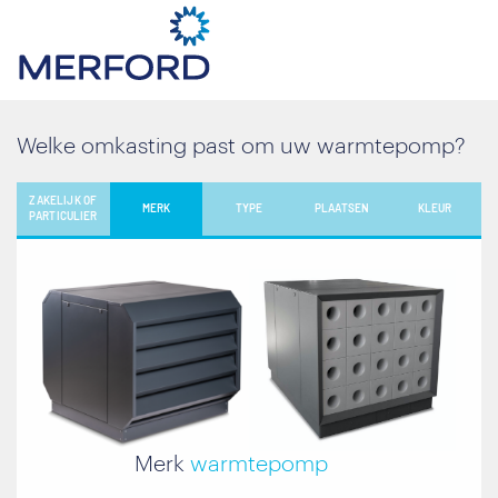
Welke omkasting past om uw warmtepomp?
ZAKELIJK OF
MERK
TYPE
PLAATSEN
KLEUR
PARTICULIER
Merk
warmtepomp